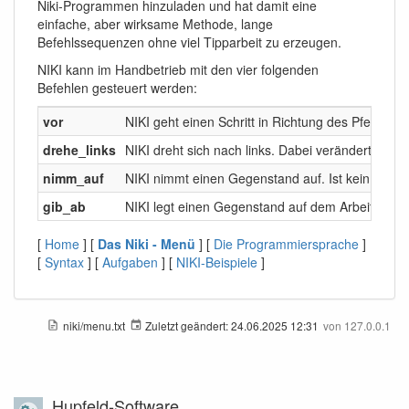
Niki-Programmen hinzuladen und hat damit eine
einfache, aber wirksame Methode, lange
Befehlssequenzen ohne viel Tipparbeit zu erzeugen.
NIKI kann im Handbetrieb mit den vier folgenden
Befehlen gesteuert werden:
vor
NIKI geht einen Schritt in Richtung des Pfeils. L
drehe_links
NIKI dreht sich nach links. Dabei verändert er di
nimm_auf
NIKI nimmt einen Gegenstand auf. Ist kein Gege
gib_ab
NIKI legt einen Gegenstand auf dem Arbeitsfeld
[
Home
] [
Das Niki - Menü
] [
Die Programmiersprache
]
[
Syntax
] [
Aufgaben
] [
NIKI-Beispiele
]
niki/menu.txt
Zuletzt geändert:
24.06.2025 12:31
von
127.0.0.1
Hupfeld-Software