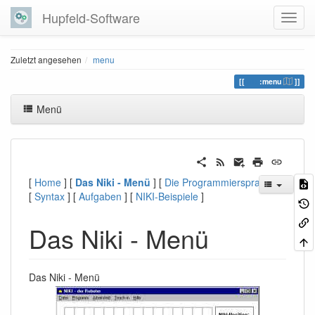
Hupfeld-Software
Zuletzt angesehen
menu
niki
:menu
Menü
[
Home
] [
Das Niki - Menü
] [
Die Programmiersprache
]
[
Syntax
] [
Aufgaben
] [
NIKI-Beispiele
]
Das Niki - Menü
Das Niki - Menü